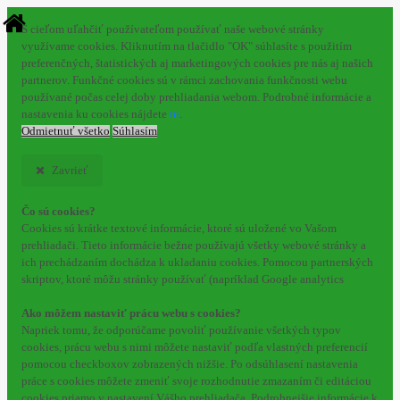
S cieľom uľahčiť používateľom používať naše webové stránky
využívame cookies. Kliknutím na tlačidlo "OK" súhlasíte s použitím
preferenčných, štatistických aj marketingových cookies pre nás aj našich
partnerov. Funkčné cookies sú v rámci zachovania funkčnosti webu
používané počas celej doby prehliadania webom. Podrobné informácie a
nastavenia ku cookies nájdete
tu
.
Odmietnuť všetko
Súhlasím
Zavrieť
Čo sú cookies?
Cookies sú krátke textové informácie, ktoré sú uložené vo Vašom
prehliadači. Tieto informácie bežne používajú všetky webové stránky a
ich prechádzaním dochádza k ukladaniu cookies. Pomocou partnerských
skriptov, ktoré môžu stránky používať (napríklad Google analytics
Ako môžem nastaviť prácu webu s cookies?
Napriek tomu, že odporúčame povoliť používanie všetkých typov
cookies, prácu webu s nimi môžete nastaviť podľa vlastných preferencií
pomocou checkboxov zobrazených nižšie. Po odsúhlasení nastavenia
práce s cookies môžete zmeniť svoje rozhodnutie zmazaním či editáciou
cookies priamo v nastavení Vášho prehliadača. Podrobnejšie informácie k