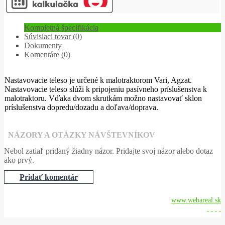
Kompletná špecifikácia
Súvisiaci tovar (0)
Dokumenty
Komentáre (0)
Nastavovacie teleso je určené k malotraktorom Vari, Agzat.
Nastavovacie teleso slúži k pripojeniu pasívneho príslušenstva k
malotraktoru. Vďaka dvom skrutkám možno nastavovať sklon
príslušenstva dopredu/dozadu a doľava/doprava.
NÁZORY A OTÁZKY NÁVŠTEVNÍKOV
Nebol zatiaľ pridaný žiadny názor. Pridajte svoj názor alebo dotaz
ako prvý.
Pridať komentár
Vytvorené systémom
www.webareal.sk