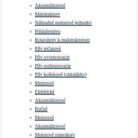
Akumulátorové
Malotraktory
Náhradné motorové jednotky
Príslušenstvo
Rotavátory k malotraktorom
Píly reťazové
Píly vyvetvovacie
Píly rozbrusovacie
Píly kolískové (cirkulárky)
Motorové
Elektrické
Akumulátorové
Ručné
Motorové
Akumulátorové
Motorové rotavátory