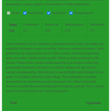
premazaniu cookies nájdete v Pomocníkovi Vášho prehliadača.
Nutné
Preferenčné
Štatistické
Marketingové
Nutné
Preferenčné
Štatistické
Marketingové
Neklasifikovan
(13)
(1)
(15)
(15)
(7)
Tieto informácie sú nevyhnutné k správnemu chodu webovej stránky ako
napríklad vkladanie tovaru do košíka, uloženie vyplnených údajov alebo
prihlásenie do zákazníckej sekcie.
Tieto cookies umožnia prispôsobiť
správanie alebo vzhľad stránky podľa Vašich potrieb, napríklad voľba
jazyka.
Vďaka týmto cookies môžu majitelia aj developeri webu viac
porozumieť správaniu užívateľov a vyvijať stránku tak, aby bola čo
najviac prozákaznícka. Teda aby ste čo najrýchlejšie našli hľadaný tovar
alebo čo najľahšie dokončili jeho nákup.
Tieto informácie umožnia
personalizovať zobrazenie ponúk priamo pre Vás vďaka historickej
skúsenosti prehliadania predchádzajúcich stránok a ponúk.
Tieto cookies
zatiaľ neboli roztriedené do vlastnej kategórie.
Účel
Vypršanie