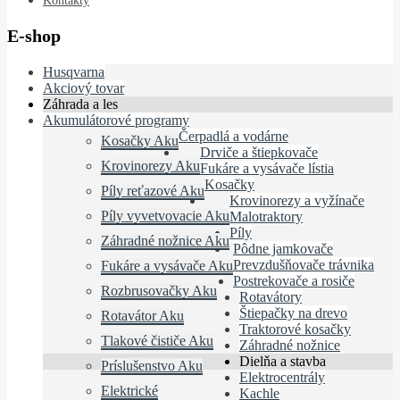
Kontakty
E-shop
Husqvarna
Akciový tovar
Záhrada a les
Akumulátorové programy
Čerpadlá a vodárne
Kosačky Aku
Drviče a štiepkovače
Krovinorezy Aku
Fukáre a vysávače lístia
Kosačky
Píly reťazové Aku
Krovinorezy a vyžínače
Píly vyvetvovacie Aku
Malotraktory
Píly
Záhradné nožnice Aku
Pôdne jamkovače
Prevzdušňovače trávnika
Fukáre a vysávače Aku
Postrekovače a rosiče
Rozbrusovačky Aku
Rotavátory
Štiepačky na drevo
Rotavátor Aku
Traktorové kosačky
Tlakové čističe Aku
Záhradné nožnice
Dielňa a stavba
Príslušenstvo Aku
Elektrocentrály
Elektrické
Kachle