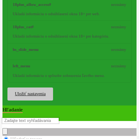
18plus_allow_access#
neznámy
Ukladá informáciu o odsúhlasení okna 18+ pre web.
18plus_cat#
neznámy
Ukladá informáciu o odsúhlasení okna 18+ pre kategóriu.
bs_slide_menu
neznámy
left_menu
neznámy
Ukladá informáciu o spôsobe zobrazenia ľavého menu.
Uložiť nastavenia
Hľadanie