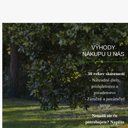
VÝHODY
NÁKUPU U NÁS
- 30 rokov skúseností
- Náhradné diely,
príslušenstvo a
poradenstvo
- Záručný a pozáručný
servis
Nenašli ste čo
potrebujete? Napíšte