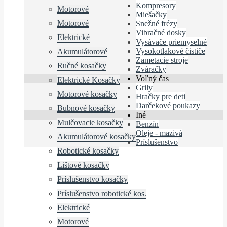
Kompresory
Motorové
Miešačky
Motorové
Snežné frézy
Vibračné dosky
Elektrické
Vysávače priemyselné
Vysokotlakové čističe
Akumulátorové
Zametacie stroje
Ručné kosačky
Zváračky
Voľný čas
Elektrické Kosačky
Grily
Motorové kosačky
Hračky pre deti
Darčekové poukazy
Bubnové kosačky
Iné
Mulčovacie kosačky
Benzín
Oleje - mazivá
Akumulátorové kosačky
Príslušenstvo
Robotické kosačky
Lištové kosačky
Príslušenstvo kosačky
Príslušenstvo robotické kos.
Elektrické
Motorové