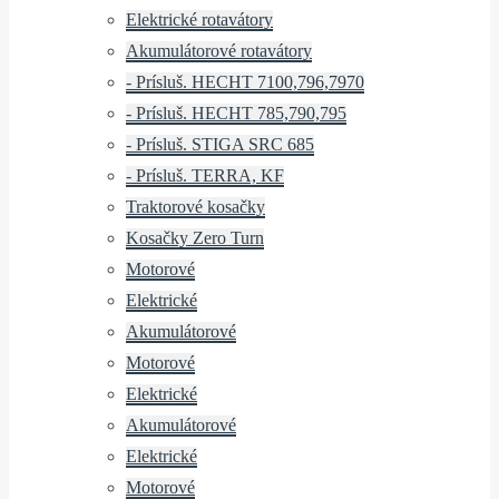
Elektrické rotavátory
Akumulátorové rotavátory
- Prísluš. HECHT 7100,796,7970
- Prísluš. HECHT 785,790,795
- Prísluš. STIGA SRC 685
- Prísluš. TERRA, KF
Traktorové kosačky
Kosačky Zero Turn
Motorové
Elektrické
Akumulátorové
Motorové
Elektrické
Akumulátorové
Elektrické
Motorové