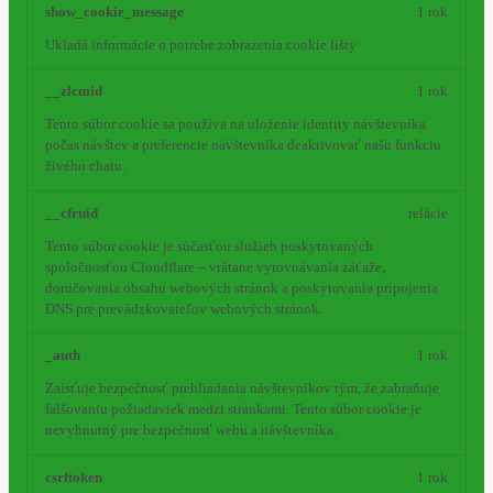
show_cookie_message
1 rok
Ukladá informácie o potrebe zobrazenia cookie lišty
__zlcmid
1 rok
Tento súbor cookie sa používa na uloženie identity návštevníka
počas návštev a preferencie návštevníka deaktivovať našu funkciu
živého chatu.
__cfruid
relácie
Tento súbor cookie je súčasťou služieb poskytovaných
spoločnosťou Cloudflare – vrátane vyrovnávania záťaže,
doručovania obsahu webových stránok a poskytovania pripojenia
DNS pre prevádzkovateľov webových stránok.
_auth
1 rok
Zaisťuje bezpečnosť prehliadania návštevníkov tým, že zabraňuje
falšovaniu požiadaviek medzi stránkami. Tento súbor cookie je
nevyhnutný pre bezpečnosť webu a návštevníka.
csrftoken
1 rok