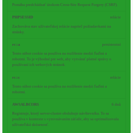
Pomáha predchádzať útokom Cross-Site Request Forgery (CSRF).
PHPSESSID
relácie
Zachováva stav užívateľskej relácie naprieč požiadavkami na
stránky.
rc::a
persistentní
Tento súbor cookie sa používa na rozlíšenie medzi ľuďmi a
robotmi. To je výhodné pre web, aby vytvárať platné správy o
používaní ich webových stránok.
rc::c
relácie
Tento súbor cookie sa používa na rozlíšenie medzi ľuďmi a
robotmi.
AWSALBCORS
6 dnů
Registruje, ktorý server-cluster obsluhuje návštevníka. To sa
používa v kontexte s vyrovnávaním záťaže, aby sa optimalizovala
užívateľská skúsenosť.