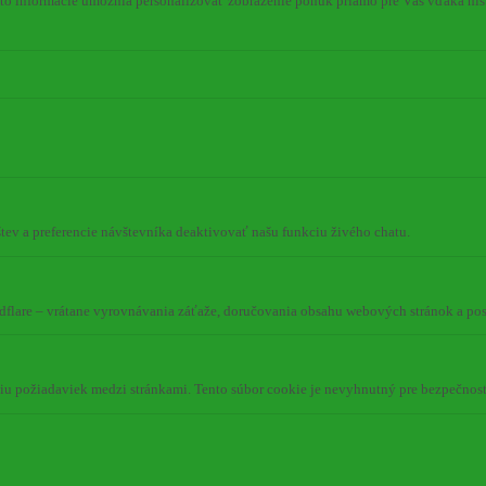
to informácie umožnia personalizovať zobrazenie ponúk priamo pre Vás vďaka hist
tev a preferencie návštevníka deaktivovať našu funkciu živého chatu.
dflare – vrátane vyrovnávania záťaže, doručovania obsahu webových stránok a p
niu požiadaviek medzi stránkami. Tento súbor cookie je nevyhnutný pre bezpečnos