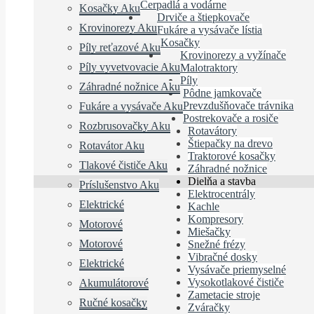
Čerpadlá a vodárne
Kosačky Aku
Drviče a štiepkovače
Krovinorezy Aku
Fukáre a vysávače lístia
Kosačky
Píly reťazové Aku
Krovinorezy a vyžínače
Píly vyvetvovacie Aku
Malotraktory
Píly
Záhradné nožnice Aku
Pôdne jamkovače
Prevzdušňovače trávnika
Fukáre a vysávače Aku
Postrekovače a rosiče
Rozbrusovačky Aku
Rotavátory
Štiepačky na drevo
Rotavátor Aku
Traktorové kosačky
Tlakové čističe Aku
Záhradné nožnice
Dielňa a stavba
Príslušenstvo Aku
Elektrocentrály
Elektrické
Kachle
Kompresory
Motorové
Miešačky
Motorové
Snežné frézy
Vibračné dosky
Elektrické
Vysávače priemyselné
Vysokotlakové čističe
Akumulátorové
Zametacie stroje
Ručné kosačky
Zváračky