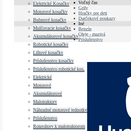
Voľný čas
Elektrické Kosačky
Grily
Motorové kosačky
Hračky pre deti
Darčekové poukazy
Bubnové kosačky
Iné
Mulčovacie kosačky
Benzín
Oleje - mazivá
Akumulátorové kosačky
Príslušenstvo
Robotické kosačky
Lištové kosačky
Príslušenstvo kosačky
Príslušenstvo robotické kos.
Elektrické
Motorové
Akumulátorové
Malotraktory
Náhradné motorové jednotky
Príslušenstvo
Rotavátory k malotraktorom