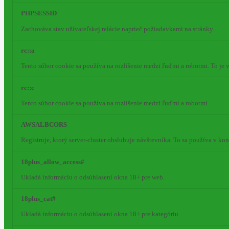
PHPSESSID
Zachováva stav užívateľskej relácie naprieč požiadavkami na stránky.
rc::a
Tento súbor cookie sa používa na rozlíšenie medzi ľuďmi a robotmi. To je
rc::c
Tento súbor cookie sa používa na rozlíšenie medzi ľuďmi a robotmi.
AWSALBCORS
Registruje, ktorý server-cluster obsluhuje návštevníka. To sa používa v k
18plus_allow_access#
Ukladá informáciu o odsúhlasení okna 18+ pre web.
18plus_cat#
Ukladá informáciu o odsúhlasení okna 18+ pre kategóriu.