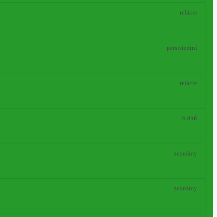
relácie
persistentní
relácie
6 dnů
neznámy
neznámy