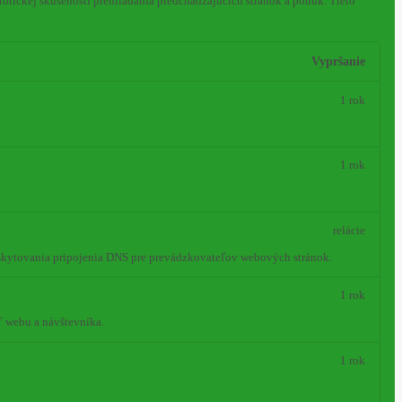
orickej skúsenosti prehliadania predchádzajúcich stránok a ponúk.
Tieto
Vypršanie
1 rok
1 rok
relácie
oskytovania pripojenia DNS pre prevádzkovateľov webových stránok.
1 rok
ť webu a návštevníka.
1 rok