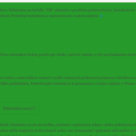
s. Kliknutím na tlačidlo "OK" súhlasíte s použitím preferenčných, štatistických 
webom. Podrobné informácie a nastavenia ku cookies nájdete
tu
.
. Tieto informácie bežne používajú všetky webové stránky a ich prechádzaním doc
cu webu s nimi môžete nastaviť podľa vlastných preferencií pomocou checkboxov 
Vášho prehliadača. Podrobnejšie informácie k premazaniu cookies nájdete v Pomoc
Neklasifikované (7)
klad vkladanie tovaru do košíka, uloženie vyplnených údajov alebo prihlásenie d
kies môžu majitelia aj developeri webu viac porozumieť správaniu užívateľov a vyv