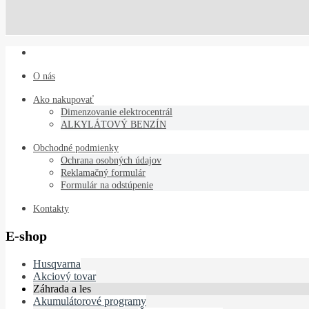
O nás
Ako nakupovať
Dimenzovanie elektrocentrál
ALKYLÁTOVÝ BENZÍN
Obchodné podmienky
Ochrana osobných údajov
Reklamačný formulár
Formulár na odstúpenie
Kontakty
E-shop
Husqvarna
Akciový tovar
Záhrada a les
Akumulátorové programy