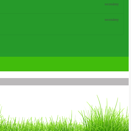
neznámy
neznámy