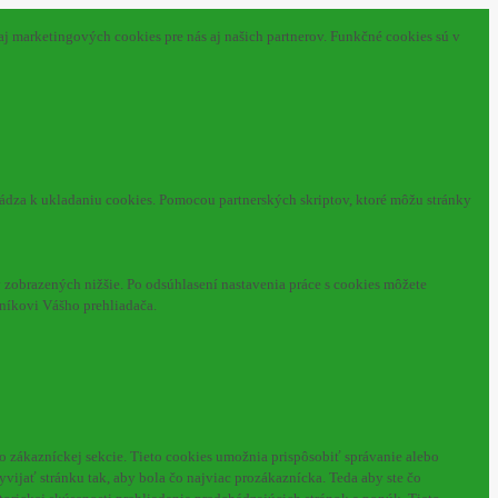
aj marketingových cookies pre nás aj našich partnerov. Funkčné cookies sú v
hádza k ukladaniu cookies. Pomocou partnerských skriptov, ktoré môžu stránky
zobrazených nižšie. Po odsúhlasení nastavenia práce s cookies môžete
níkovi Vášho prehliadača.
o zákazníckej sekcie.
Tieto cookies umožnia prispôsobiť správanie alebo
ijať stránku tak, aby bola čo najviac prozákaznícka. Teda aby ste čo