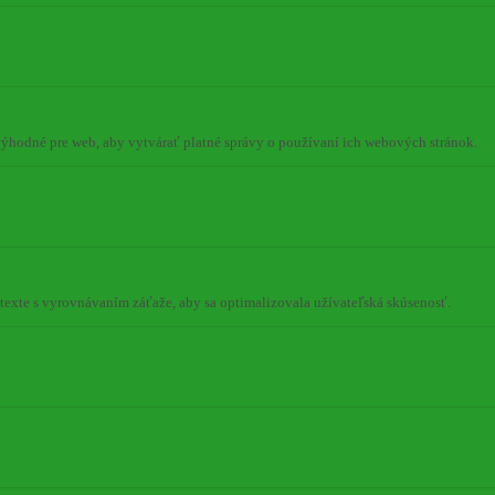
 výhodné pre web, aby vytvárať platné správy o používaní ich webových stránok.
ontexte s vyrovnávaním záťaže, aby sa optimalizovala užívateľská skúsenosť.