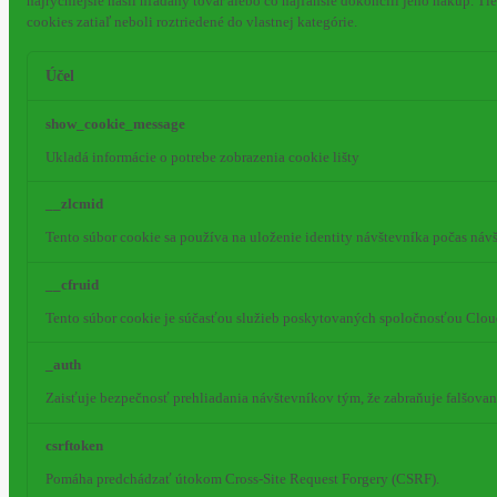
najrýchlejšie našli hľadaný tovar alebo čo najľahšie dokončili jeho nákup.
Tie
cookies zatiaľ neboli roztriedené do vlastnej kategórie.
Účel
show_cookie_message
Ukladá informácie o potrebe zobrazenia cookie lišty
__zlcmid
Tento súbor cookie sa používa na uloženie identity návštevníka počas návš
__cfruid
Tento súbor cookie je súčasťou služieb poskytovaných spoločnosťou Clou
_auth
Zaisťuje bezpečnosť prehliadania návštevníkov tým, že zabraňuje falšova
csrftoken
Pomáha predchádzať útokom Cross-Site Request Forgery (CSRF).