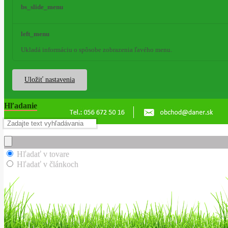
bs_slide_menu
left_menu
Ukladá informáciu o spôsobe zobrazenia ľavého menu.
Uložiť nastavenia
Hľadanie
Hľadať v tovare
Hľadať v článkoch