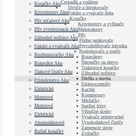
Čerpadlá a vodárne
Kosačky Aku
Drviče a štiepkovače
Krovinorezy Aku
Fukáre a vysávače lístia
Kosačky
Píly reťazové Aku
Krovinorezy a vyžínače
Píly vyvetvovacie Aku
Malotraktory
Píly
Záhradné nožnice Aku
Pôdne jamkovače
Prevzdušňovače trávnika
Fukáre a vysávače Aku
Postrekovače a rosiče
Rozbrusovačky Aku
Rotavátory
Štiepačky na drevo
Rotavátor Aku
Traktorové kosačky
Tlakové čističe Aku
Záhradné nožnice
Dielňa a stavba
Príslušenstvo Aku
Elektrocentrály
Elektrické
Kachle
Kompresory
Motorové
Miešačky
Motorové
Snežné frézy
Vibračné dosky
Elektrické
Vysávače priemyselné
Vysokotlakové čističe
Akumulátorové
Zametacie stroje
Ručné kosačky
Zváračky