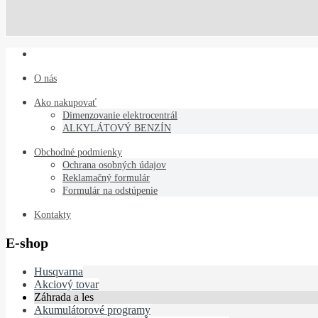
O nás
Ako nakupovať
Dimenzovanie elektrocentrál
ALKYLÁTOVÝ BENZÍN
Obchodné podmienky
Ochrana osobných údajov
Reklamačný formulár
Formulár na odstúpenie
Kontakty
E-shop
Husqvarna
Akciový tovar
Záhrada a les
Akumulátorové programy