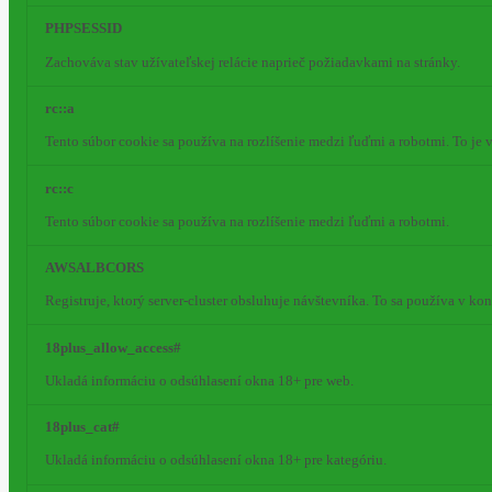
PHPSESSID
Zachováva stav užívateľskej relácie naprieč požiadavkami na stránky.
rc::a
Tento súbor cookie sa používa na rozlíšenie medzi ľuďmi a robotmi. To je
rc::c
Tento súbor cookie sa používa na rozlíšenie medzi ľuďmi a robotmi.
AWSALBCORS
Registruje, ktorý server-cluster obsluhuje návštevníka. To sa používa v k
18plus_allow_access#
Ukladá informáciu o odsúhlasení okna 18+ pre web.
18plus_cat#
Ukladá informáciu o odsúhlasení okna 18+ pre kategóriu.