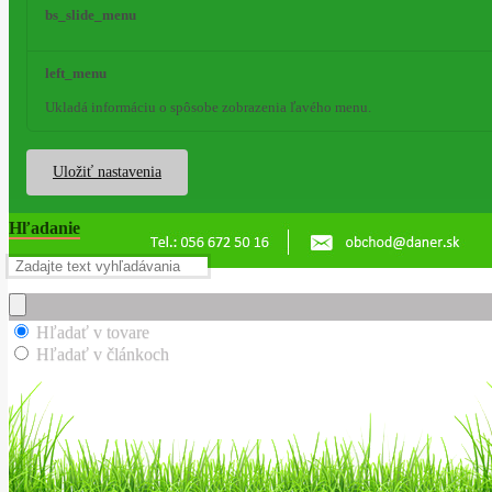
bs_slide_menu
left_menu
Ukladá informáciu o spôsobe zobrazenia ľavého menu.
Uložiť nastavenia
Hľadanie
Hľadať v tovare
Hľadať v článkoch