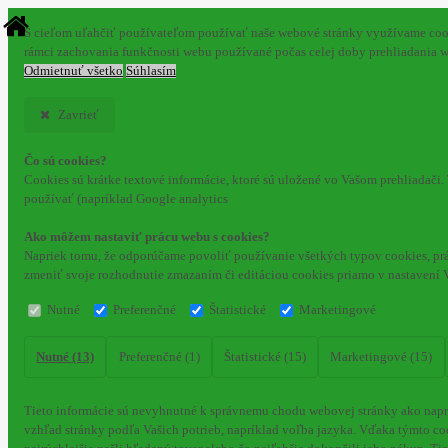
S cieľom uľahčiť používateľom používať naše webové stránky využívame cookie
rámci zachovania funkčnosti webu používané počas celej doby prehliadania 
Odmietnuť všetko
Súhlasím
Zavrieť
Čo sú cookies?
Cookies sú krátke textové informácie, ktoré sú uložené vo Vašom prehliadači
používať (napríklad Google analytics
Ako môžem nastaviť prácu webu s cookies?
Napriek tomu, že odporúčame povoliť používanie všetkých typov cookies, prá
zmeniť svoje rozhodnutie zmazaním či editáciou cookies priamo v nastavení 
Nutné
Preferenčné
Štatistické
Marketingové
Nutné (13)
Preferenčné (1)
Štatistické (15)
Marketingové (15)
Tieto informácie sú nevyhnutné k správnemu chodu webovej stránky ako naprí
vzhľad stránky podľa Vašich potrieb, napríklad voľba jazyka.
Vďaka týmto coo