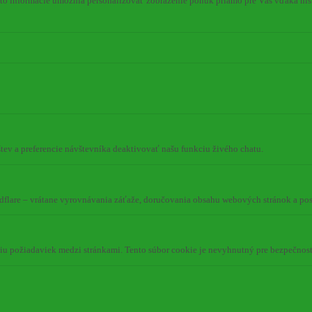
to informácie umožnia personalizovať zobrazenie ponúk priamo pre Vás vďaka hist
tev a preferencie návštevníka deaktivovať našu funkciu živého chatu.
dflare – vrátane vyrovnávania záťaže, doručovania obsahu webových stránok a p
niu požiadaviek medzi stránkami. Tento súbor cookie je nevyhnutný pre bezpečnos