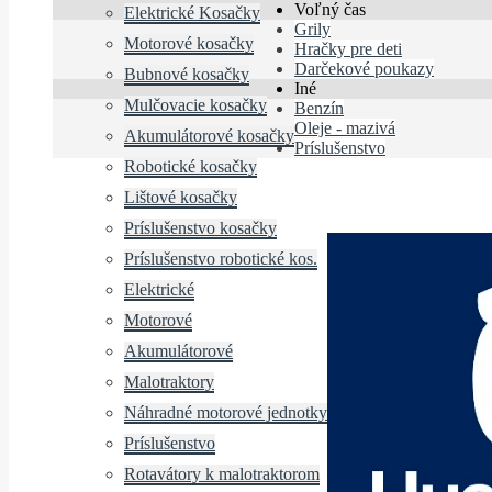
Voľný čas
Elektrické Kosačky
Grily
Motorové kosačky
Hračky pre deti
Darčekové poukazy
Bubnové kosačky
Iné
Mulčovacie kosačky
Benzín
Oleje - mazivá
Akumulátorové kosačky
Príslušenstvo
Robotické kosačky
Lištové kosačky
Príslušenstvo kosačky
Príslušenstvo robotické kos.
Elektrické
Motorové
Akumulátorové
Malotraktory
Náhradné motorové jednotky
Príslušenstvo
Rotavátory k malotraktorom