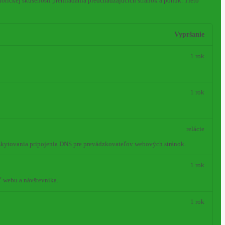
orickej skúsenosti prehliadania predchádzajúcich stránok a ponúk.
Tieto
Vypršanie
1 rok
1 rok
relácie
oskytovania pripojenia DNS pre prevádzkovateľov webových stránok.
1 rok
ť webu a návštevníka.
1 rok