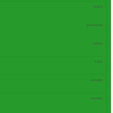
relácie
persistentní
relácie
6 dnů
neznámy
neznámy