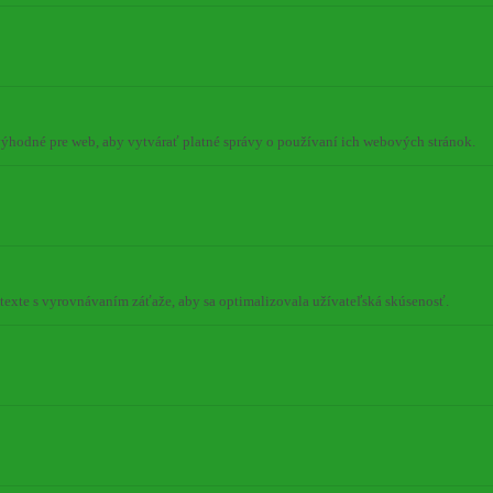
 výhodné pre web, aby vytvárať platné správy o používaní ich webových stránok.
ontexte s vyrovnávaním záťaže, aby sa optimalizovala užívateľská skúsenosť.