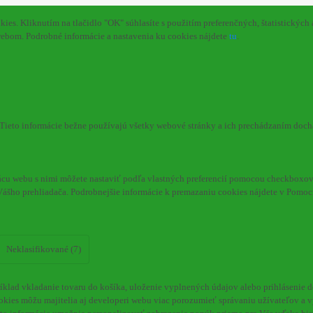
s. Kliknutím na tlačidlo "OK" súhlasíte s použitím preferenčných, štatistických 
webom. Podrobné informácie a nastavenia ku cookies nájdete
tu
.
. Tieto informácie bežne používajú všetky webové stránky a ich prechádzaním doc
cu webu s nimi môžete nastaviť podľa vlastných preferencií pomocou checkboxov 
Vášho prehliadača. Podrobnejšie informácie k premazaniu cookies nájdete v Pomoc
Neklasifikované (7)
klad vkladanie tovaru do košíka, uloženie vyplnených údajov alebo prihlásenie d
kies môžu majitelia aj developeri webu viac porozumieť správaniu užívateľov a vyv