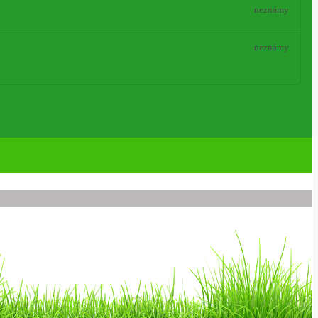
neznámy
neznámy