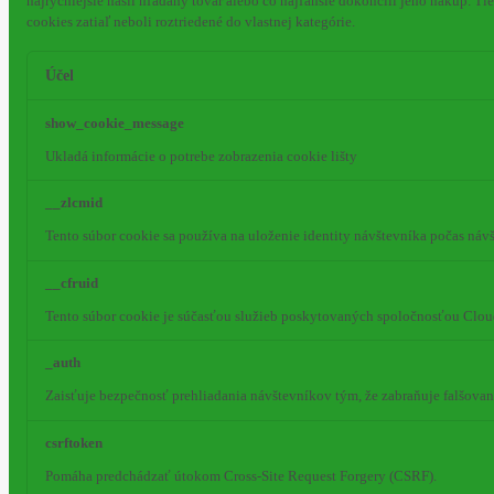
najrýchlejšie našli hľadaný tovar alebo čo najľahšie dokončili jeho nákup.
Tie
cookies zatiaľ neboli roztriedené do vlastnej kategórie.
Účel
show_cookie_message
Ukladá informácie o potrebe zobrazenia cookie lišty
__zlcmid
Tento súbor cookie sa používa na uloženie identity návštevníka počas návš
__cfruid
Tento súbor cookie je súčasťou služieb poskytovaných spoločnosťou Clou
_auth
Zaisťuje bezpečnosť prehliadania návštevníkov tým, že zabraňuje falšova
csrftoken
Pomáha predchádzať útokom Cross-Site Request Forgery (CSRF).