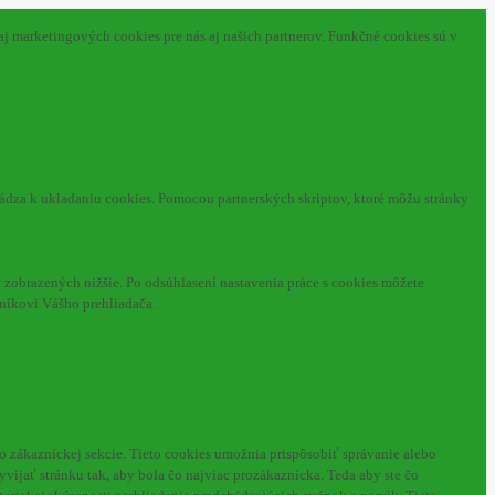
aj marketingových cookies pre nás aj našich partnerov. Funkčné cookies sú v
hádza k ukladaniu cookies. Pomocou partnerských skriptov, ktoré môžu stránky
zobrazených nižšie. Po odsúhlasení nastavenia práce s cookies môžete
níkovi Vášho prehliadača.
o zákazníckej sekcie.
Tieto cookies umožnia prispôsobiť správanie alebo
ijať stránku tak, aby bola čo najviac prozákaznícka. Teda aby ste čo